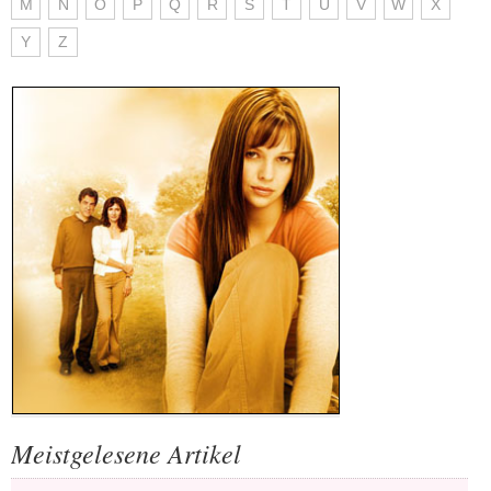
M
N
O
P
Q
R
S
T
U
V
W
X
Y
Z
Meistgelesene Artikel