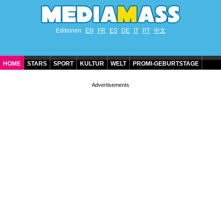
Editionen
EN
FR
ES
DE
IT
PT
中文
HOME
STARS
SPORT
KULTUR
WELT
PROMI-GEBURTSTAGE