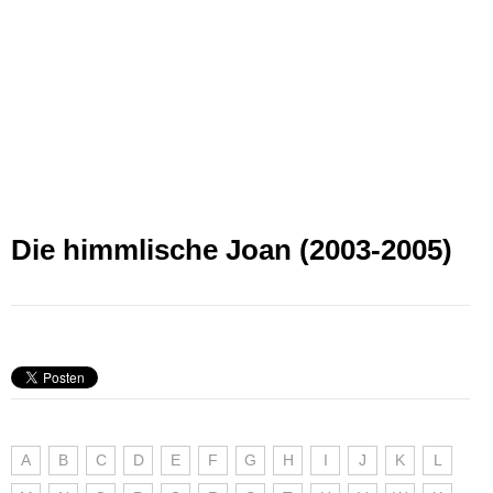
Die himmlische Joan (2003-2005)
A
B
C
D
E
F
G
H
I
J
K
L