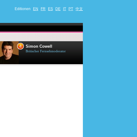
Editionen
EN
FR
ES
DE
IT
PT
中文
4
5
Simon Cowell
Till Lindema
Britischer Fernsehmoderator
Deutscher Sänger,
Schauspieler und 