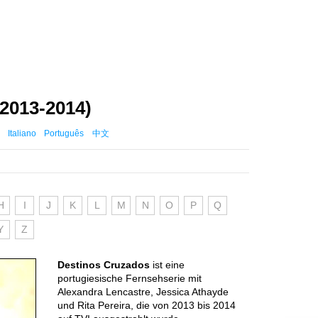
2013-2014)
Italiano
Português
中文
H
I
J
K
L
M
N
O
P
Q
Y
Z
Destinos Cruzados
ist eine
portugiesische Fernsehserie mit
Alexandra Lencastre, Jessica Athayde
und Rita Pereira, die von 2013 bis 2014