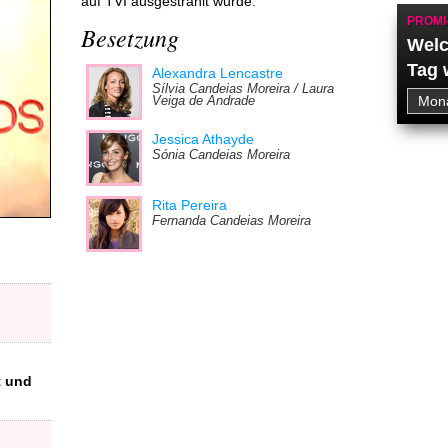
auf TVI ausgestrahlt wurde.
PROMI
Besetzung
Welc
Tag 
Alexandra Lencastre
Sílvia Candeias Moreira / Laura
Veiga de Andrade
Jessica Athayde
Sónia Candeias Moreira
Rita Pereira
Fernanda Candeias Moreira
t und