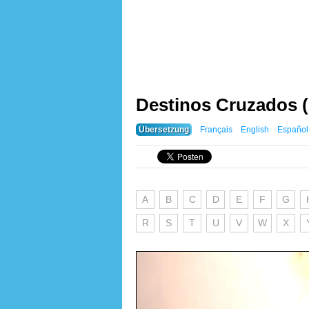
Destinos Cruzados (
Übersetzung
Français
English
Español
A
B
C
D
E
F
G
R
S
T
U
V
W
X