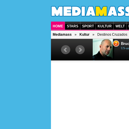
HOME
STARS
SPORT
KULTUR
WELT
Mediamass
Kultur
Destinos Cruzados
1
2
Helene Fischer
Bruc
Deutsche Sängerin
US-am