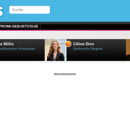
PROMI-GEBURTSTAGE
3
e Willis
Céline Dion
erikanischer Schauspieler
Quebecische Sängerin
page served in 0.001s (0,4)