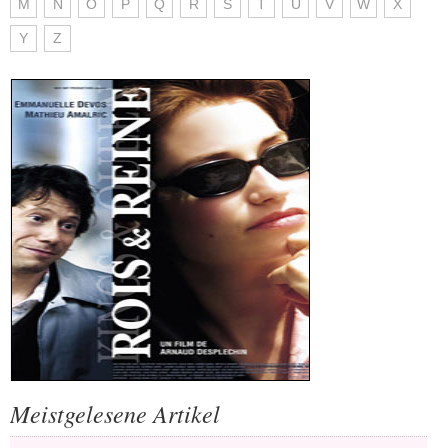
M
N
O
P
Q
R
S
T
U
V
W
X
Y
Z
Meistgelesene Artikel