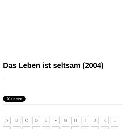
Das Leben ist seltsam (2004)
A
B
C
D
E
F
G
H
I
J
K
L