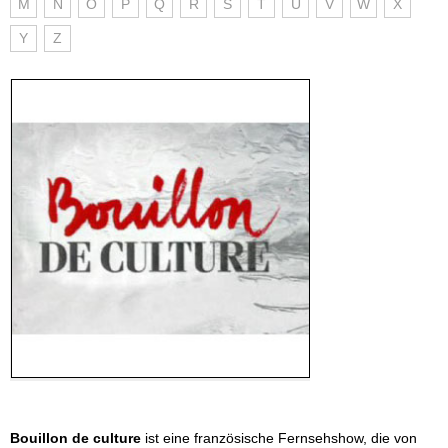
M
N
O
P
Q
R
S
T
U
V
W
X
Y
Z
Bouillon de culture
ist eine französische Fernsehshow, die von