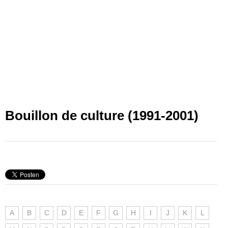
Bouillon de culture (1991-2001)
A
B
C
D
E
F
G
H
I
J
K
L