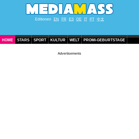
Editionen
EN
FR
ES
DE
IT
PT
中文
HOME
STARS
SPORT
KULTUR
WELT
PROMI-GEBURTSTAGE