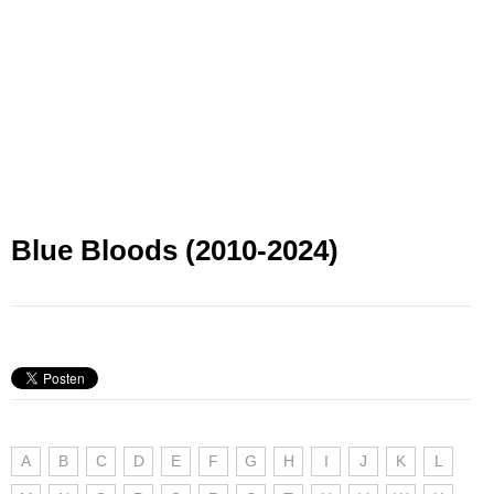
Blue Bloods (2010-2024)
A
B
C
D
E
F
G
H
I
J
K
L