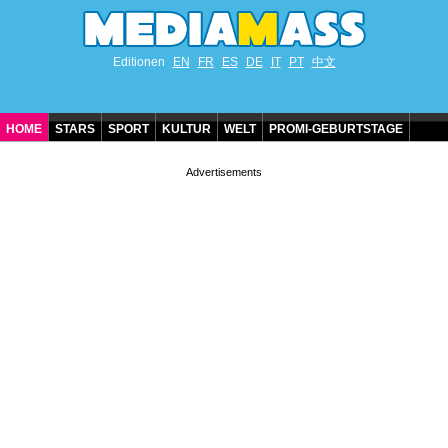
Editionen
EN
FR
ES
DE
IT
PT
中文
HOME
STARS
SPORT
KULTUR
WELT
PROMI-GEBURTSTAGE