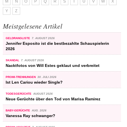
M
N
O
P
Q
R
S
T
U
V
W
X
Y
Z
Meistgelesene Artikel
GELDRANGLISTE
7. AUGUST 2026
Jennifer Esposito ist die bestbezahlte Schauspielerin
2026
SKANDAL
7. AUGUST 2026
Nacktfotos von Will Estes geklaut und verbreitet
PROMI-TRENNUNGEN
30. JULI 2026
Ist Len Cariou wieder Single?
TODESGERÜCHTE
AUGUST 2026
Neue Gerüchte über den Tod von Marisa Ramirez
BABY-GERÜCHTE
AUG. 2026
Vanessa Ray schwanger?