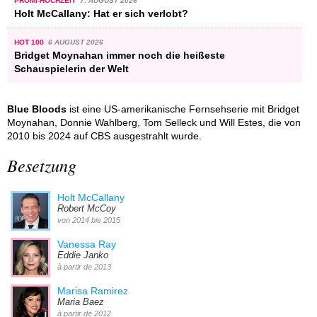
PROMI-HOCHZEIT
7. AUGUST 2026
Holt McCallany: Hat er sich verlobt?
HOT 100
6 AUGUST 2026
Bridget Moynahan immer noch die heißeste
Schauspielerin der Welt
Blue Bloods
ist eine US-amerikanische Fernsehserie mit Bridget
Moynahan, Donnie Wahlberg, Tom Selleck und Will Estes, die von
2010 bis 2024 auf CBS ausgestrahlt wurde.
Besetzung
Holt McCallany
Robert McCoy
von 2014 bis 2015
Vanessa Ray
Eddie Janko
à partir de 2013
Marisa Ramirez
Maria Baez
à partir de 2012