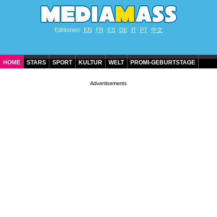
Editionen
EN
FR
ES
DE
IT
PT
中文
HOME
STARS
SPORT
KULTUR
WELT
PROMI-GEBURTSTAGE