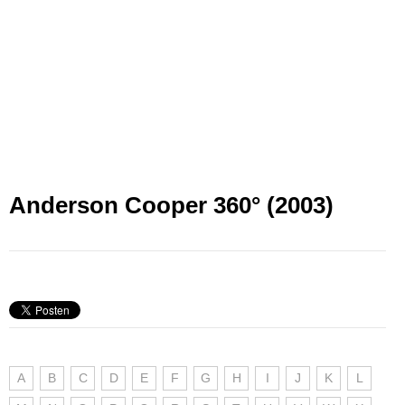
Anderson Cooper 360° (2003)
A
B
C
D
E
F
G
H
I
J
K
L