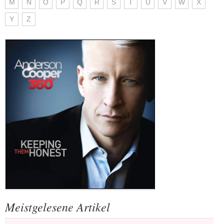
M
N
O
P
Q
R
S
T
U
V
W
X
Y
Z
Meistgelesene Artikel