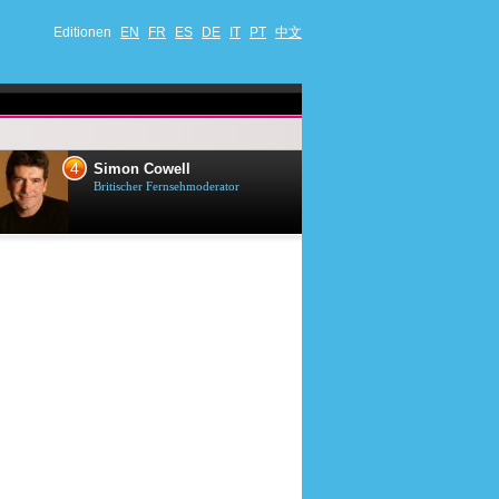
Editionen
EN
FR
ES
DE
IT
PT
中文
4
5
Simon Cowell
Till Lindema
Britischer Fernsehmoderator
Deutscher Sänger,
Schauspieler und 