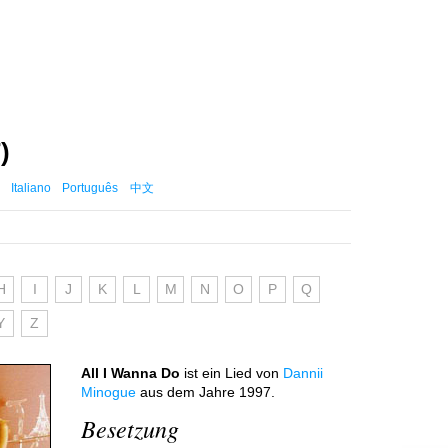
)
Italiano
Português
中文
H
I
J
K
L
M
N
O
P
Q
Y
Z
All I Wanna Do
ist ein Lied von
Dannii
Minogue
aus dem Jahre 1997.
Besetzung