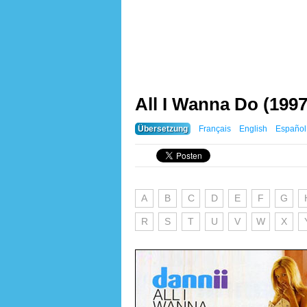
All I Wanna Do (1997
Übersetzung
Français
English
Español
A
B
C
D
E
F
G
R
S
T
U
V
W
X