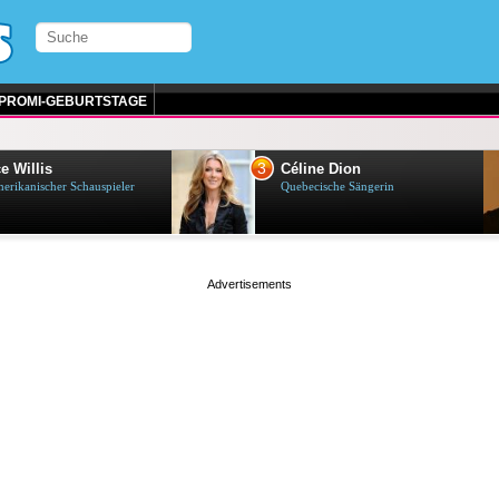
PROMI-GEBURTSTAGE
3
e Willis
Céline Dion
erikanischer Schauspieler
Quebecische Sängerin
page served in 0.001s (0,5)