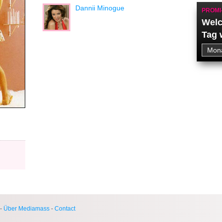
Dannii Minogue
PROMI
Welc
Tag 
-
Über Mediamass
-
Contact