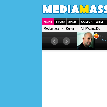
HOME
STARS
SPORT
KULTUR
WELT
Mediamass
Kultur
All I Wanna Do
1
2
Helene Fischer
Bruc
Deutsche Sängerin
US-am