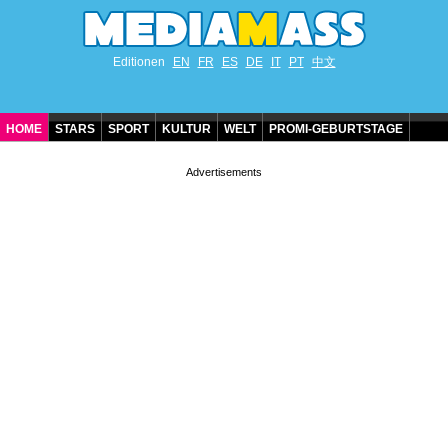
Editionen
EN
FR
ES
DE
IT
PT
中文
HOME
STARS
SPORT
KULTUR
WELT
PROMI-GEBURTSTAGE