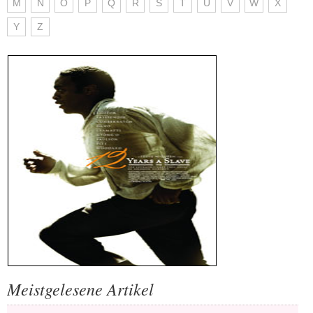
M
N
O
P
Q
R
S
T
U
V
W
X
Y
Z
Meistgelesene Artikel