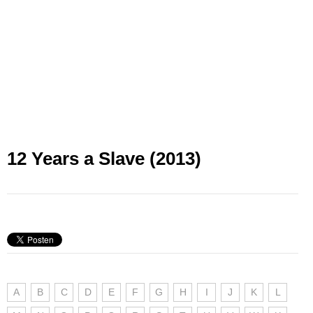
12 Years a Slave (2013)
A
B
C
D
E
F
G
H
I
J
K
L