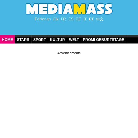
Editionen
EN
FR
ES
DE
IT
PT
中文
HOME
STARS
SPORT
KULTUR
WELT
PROMI-GEBURTSTAGE