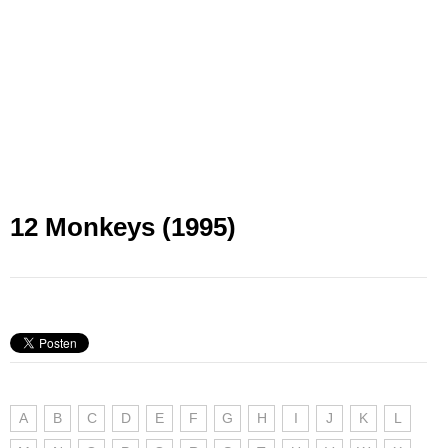
12 Monkeys (1995)
A
B
C
D
E
F
G
H
I
J
K
L