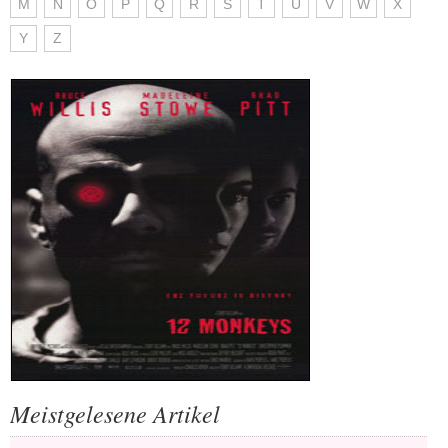
M
N
O
P
Q
R
S
T
U
V
W
X
Y
Z
Meistgelesene Artikel