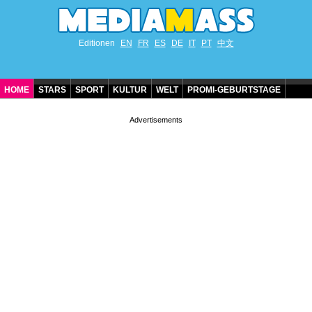
Editionen
EN
FR
ES
DE
IT
PT
中文
HOME
STARS
SPORT
KULTUR
WELT
PROMI-GEBURTSTAGE