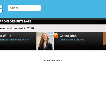
PROMI-GEBURTSTAGE
ste Land der Welt in 2026
3
e Willis
Céline Dion
erikanischer Schauspieler
Quebecische Sängerin
page served in 0.002s (0,4)