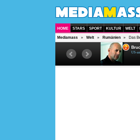
HOME
STARS
SPORT
KULTUR
WELT
Mediamass
Welt
Rumänien
Das Be
1
2
Helene Fischer
Bruc
Deutsche Sängerin
US-am