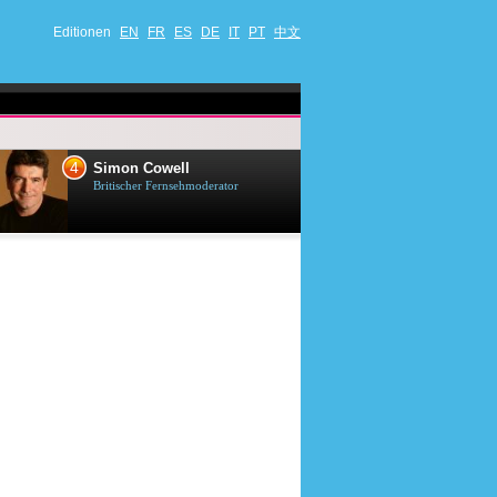
Editionen
EN
FR
ES
DE
IT
PT
中文
4
5
Simon Cowell
Till Lindema
Britischer Fernsehmoderator
Deutscher Sänger,
Schauspieler und 