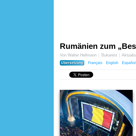
Rumänien zum „Best
Von Walter Hellmann
Bukarest
Aktuali
Übersetzung
Français
English
Español