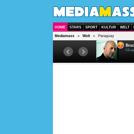
HOME
STARS
SPORT
KULTUR
WELT
Mediamass
Welt
Paraguay
1
2
Helene Fischer
Bruc
Deutsche Sängerin
US-am