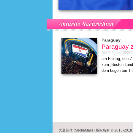
Aktuelle Nachrichten
Paraguay
Paraguay z
AMP™,
08/08/20
am Freitag, den 7
zum „Besten Land 
dem begehrten Tit
大量转体 (MediaMass) 版权所有 © 2013-2018 