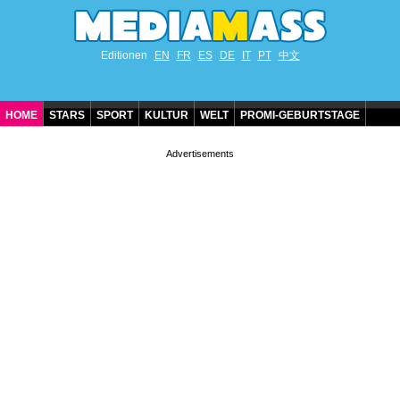
Editionen
EN
FR
ES
DE
IT
PT
中文
HOME
STARS
SPORT
KULTUR
WELT
PROMI-GEBURTSTAGE