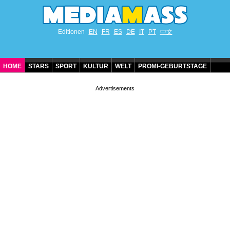
Editionen
EN
FR
ES
DE
IT
PT
中文
HOME
STARS
SPORT
KULTUR
WELT
PROMI-GEBURTSTAGE