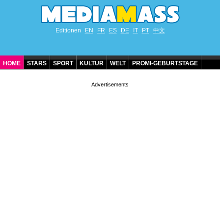
Editionen
EN
FR
ES
DE
IT
PT
中文
HOME
STARS
SPORT
KULTUR
WELT
PROMI-GEBURTSTAGE