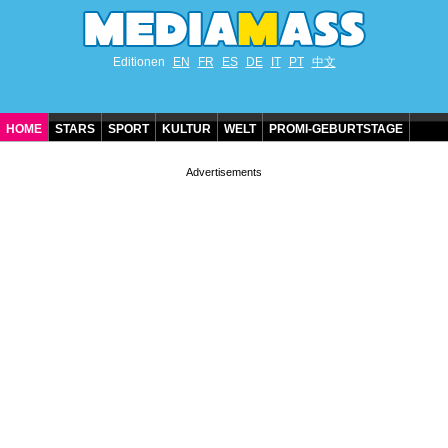
Editionen
EN
FR
ES
DE
IT
PT
中文
HOME
STARS
SPORT
KULTUR
WELT
PROMI-GEBURTSTAGE