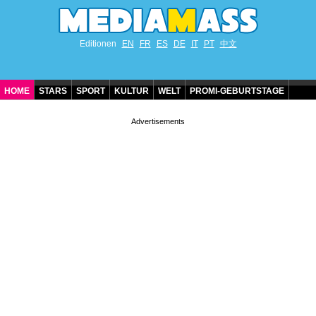
Editionen
EN
FR
ES
DE
IT
PT
中文
HOME
STARS
SPORT
KULTUR
WELT
PROMI-GEBURTSTAGE