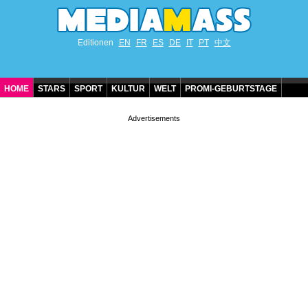
Editionen
EN
FR
ES
DE
IT
PT
中文
HOME
STARS
SPORT
KULTUR
WELT
PROMI-GEBURTSTAGE