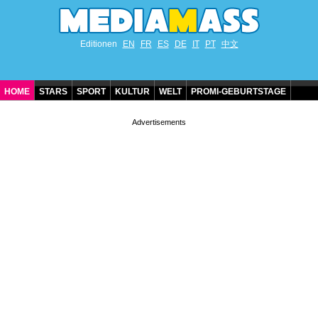
Editionen
EN
FR
ES
DE
IT
PT
中文
HOME
STARS
SPORT
KULTUR
WELT
PROMI-GEBURTSTAGE