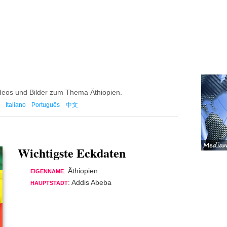
ideos und Bilder zum Thema Äthiopien.
Italiano
Português
中文
Wichtigste Eckdaten
: Äthiopien
EIGENNAME
: Addis Abeba
HAUPTSTADT