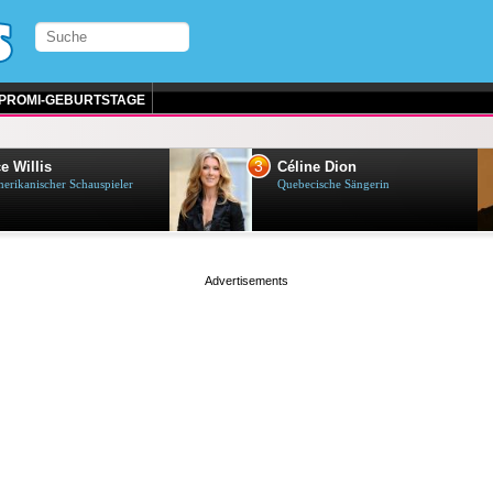
PROMI-GEBURTSTAGE
3
e Willis
Céline Dion
erikanischer Schauspieler
Quebecische Sängerin
page served in 0s (0,4)