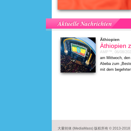
Aktuelle Nachrichten
Äthiopien
Äthiopien 
AMP™,
06/08/20
am Mittwoch, den 
Abeba zum „Besten
mit dem begehrten 
大量转体 (MediaMass) 版权所有 © 2013-2018 