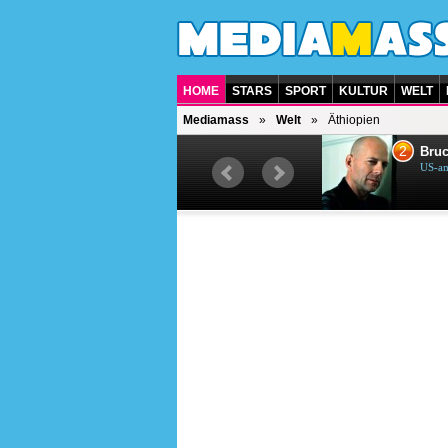
HOME
STARS
SPORT
KULTUR
WELT
Mediamass
Welt
Äthiopien
1
2
Helene Fischer
Bruc
Deutsche Sängerin
US-am