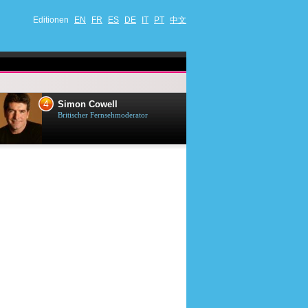
Editionen
EN
FR
ES
DE
IT
PT
中文
4
5
Simon Cowell
Till Lindema
Britischer Fernsehmoderator
Deutscher Sänger,
Schauspieler und 