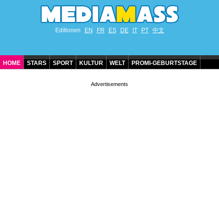
Editionen
EN
FR
ES
DE
IT
PT
中文
HOME
STARS
SPORT
KULTUR
WELT
PROMI-GEBURTSTAGE