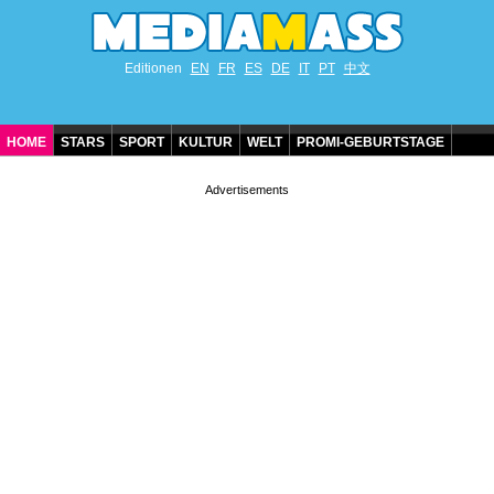
Editionen
EN
FR
ES
DE
IT
PT
中文
HOME
STARS
SPORT
KULTUR
WELT
PROMI-GEBURTSTAGE