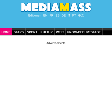
Editionen
EN
FR
ES
DE
IT
PT
中文
HOME
STARS
SPORT
KULTUR
WELT
PROMI-GEBURTSTAGE