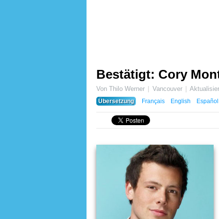
Bestätigt: Cory Mont
Von Thilo Werner
Vancouver
Aktualisi
Übersetzung
Français
English
Español