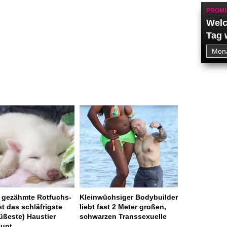
PROMI
Welc
Tag 
 gezähmte Rotfuchs-
Kleinwüchsiger Bodybuilder
st das schläfrigste
liebt fast 2 Meter großen,
üßeste) Haustier
schwarzen Transsexuelle
aupt