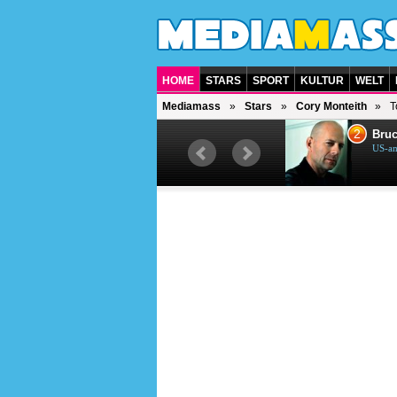
HOME
STARS
SPORT
KULTUR
WELT
Mediamass
Stars
Cory Monteith
T
1
2
Helene Fischer
Bruc
Deutsche Sängerin
US-am