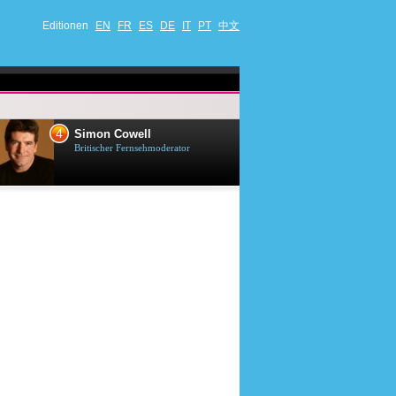
Editionen
EN
FR
ES
DE
IT
PT
中文
4
5
Simon Cowell
Till Lindema
Britischer Fernsehmoderator
Deutscher Sänger,
Schauspieler und 