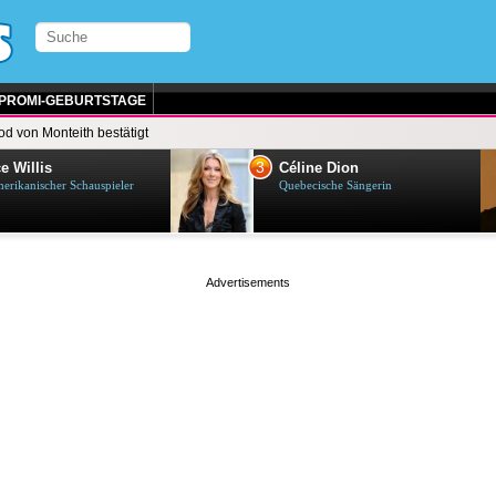
PROMI-GEBURTSTAGE
od von Monteith bestätigt
3
e Willis
Céline Dion
erikanischer Schauspieler
Quebecische Sängerin
page served in 0.001s (0,4)