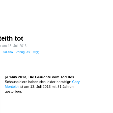
eith tot
ert am
13. Juli 2013
Italiano
Português
中文
[Archiv 2013] Die Gerüchte vom Tod des
Schauspielers haben sich leider bestätigt:
Cory
Monteith
ist am 13. Juli 2013 mit 31 Jahren
gestorben.